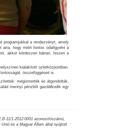
ánt programjukkal a rendezvényt, amely
t arra, hogy miért fontos odafigyelni a
mit, akkor kérdezzen bátran, hiszen a
elyszínen kialakított üzletközpontban.
fontosságát, összefüggéseit is.
zítettek: megismerték és átgondolták,
salád mennyi pénzből gazdálkodik egy
1.B-11/1-2012-0001 azonosítószámú,
Unió és a Magyar Állam által nyújtott