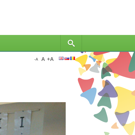
A
+A
-A