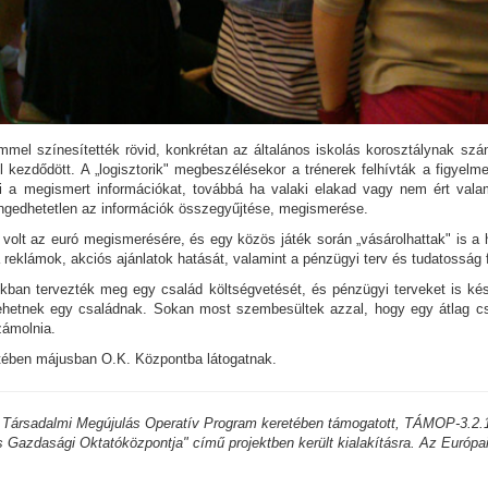
ömmel színesítették rövid, konkrétan az általános iskolás korosztálynak sz
l kezdődött. A „logisztorik" megbeszélésekor a trénerek felhívták a figyelme
lni a megismert információkat, továbbá ha valaki elakad vagy nem ért vala
ngedhetetlen az információk összegyűjtése, megismerése.
olt az euró megismerésére, és egy közös játék során „vásárolhattak" is a h
reklámok, akciós ajánlatok hatását, valamint a pénzügyi terv és tudatosság 
ban tervezték meg egy család költségvetését, és pénzügyi terveket is kés
lehetnek egy családnak. Sokan most szembesültek azzal, hogy egy átlag c
zámolnia.
etében májusban O.K. Központba látogatnak.
 Társadalmi Megújulás Operatív Program keretében támogatott, TÁMOP-3.2.
azdasági Oktatóközpontja" című projektben került kialakításra. Az Európai 