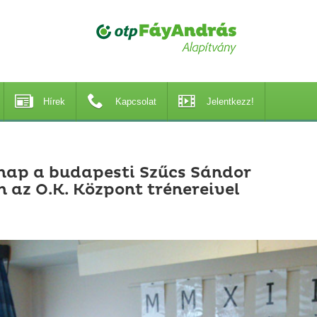
Hírek
Kapcsolat
Jelentkezz!
nap a budapesti Szűcs Sándor
n az O.K. Központ trénereivel