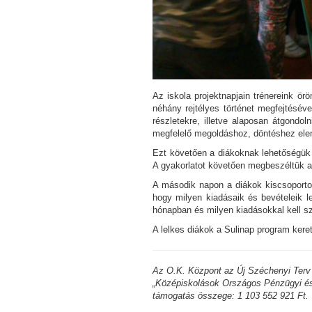
Az iskola projektnapjain trénereink ör
néhány rejtélyes történet megfejtéséve
részletekre, illetve alaposan átgondo
megfelelő megoldáshoz, döntéshez ele
Ezt követően a diákoknak lehetőségük v
A gyakorlatot követően megbeszéltük a 
A második napon a diákok kiscsoportok
hogy milyen kiadásaik és bevételeik 
hónapban és milyen kiadásokkal kell s
A lelkes diákok a Sulinap program ker
Az O.K. Központ az Új Széchenyi Terv
„Középiskolások Országos Pénzügyi és G
támogatás összege: 1 103 552 921 Ft.