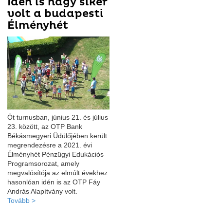
Idén is nagy siker
volt a budapesti
Élményhét
Öt turnusban, június 21. és július
23. között, az OTP Bank
Békásmegyeri Üdülőjében került
megrendezésre a 2021. évi
Élményhét Pénzügyi Edukációs
Programsorozat, amely
megvalósítója az elmúlt évekhez
hasonlóan idén is az OTP Fáy
András Alapítvány volt.
Tovább >