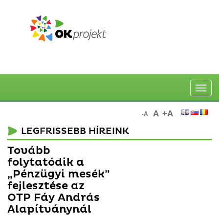
Toggle
naviga
A
+A
-A
LEGFRISSEBB HÍREINK
Tovább
folytatódik a
„Pénzügyi mesék”
fejlesztése az
OTP Fáy András
Alapítványnál