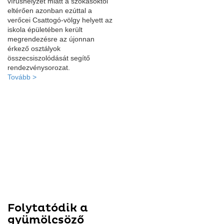
vírushelyzet miatt a szokásoktól
eltérően azonban ezúttal a
verőcei Csattogó-völgy helyett az
iskola épületében került
megrendezésre az újonnan
érkező osztályok
összecsiszolódását segítő
rendezvénysorozat.
Tovább >
Folytatódik a
gyümölcsöző