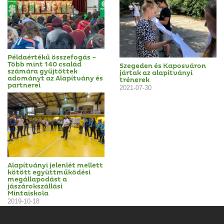
Példaértékű összefogás –
Több mint 140 család
Szegeden és Kaposváron
számára gyűjtöttek
jártak az alapítványi
adományt az Alapítvány és
trénerek
partnerei
2021-07-30
Alapítványi jelenlét mellett
kötött együttműködési
megállapodást a
jászárokszállási
Mintaiskola
2019-10-18