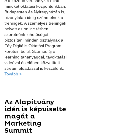
A fokozódó vírushelyzet miatt
mindkét oktatási központunkban,
Budapesten és Nyíregyházán is,
bizonytalan ideig szünetelnek a
tréningek. A személyes tréningek
helyett az online térben
szeretnénk lehetőséget
biztosítani minden osztálynak a
Fáy Digitális Oktatási Program
keretein belül. Számos új e-
learning tananyaggal, távoktatási
videóval és élőben közvetített
stream előadással is készülünk.
Tovább >
Az Alapítvány
idén is képviselte
magát a
Marketing
Summit