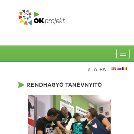
Toggle
naviga
A
+A
-A
RENDHAGYÓ TANÉVNYITÓ