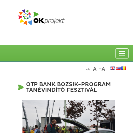
Toggle
naviga
A
+A
-A
OTP BANK BOZSIK-PROGRAM
TANÉVINDÍTÓ FESZTIVÁL