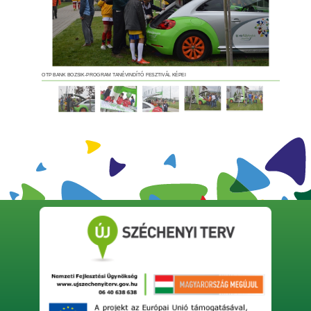
OTP BANK BOZSIK-PROGRAM TANÉVINDÍTÓ FESZTIVÁL KÉPEI