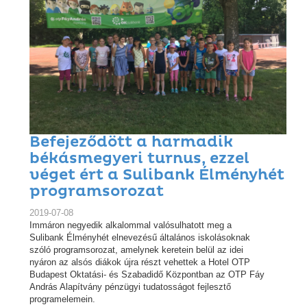
Befejeződött a harmadik
békásmegyeri turnus, ezzel
véget ért a Sulibank Élményhét
programsorozat
2019-07-08
Immáron negyedik alkalommal valósulhatott meg a
Sulibank Élményhét elnevezésű általános iskolásoknak
szóló programsorozat, amelynek keretein belül az idei
nyáron az alsós diákok újra részt vehettek a Hotel OTP
Budapest Oktatási- és Szabadidő Központban az OTP Fáy
András Alapítvány pénzügyi tudatosságot fejlesztő
programelemein.