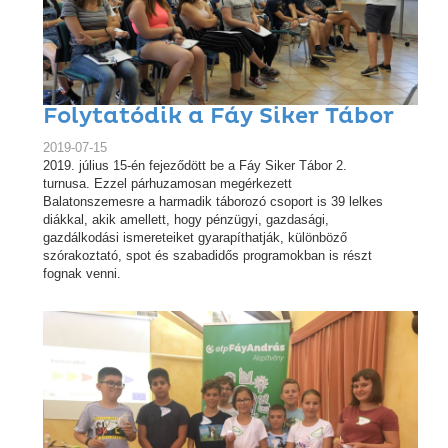
Folytatódik a Fáy Siker Tábor
2019-07-15
2019. július 15-én fejeződött be a Fáy Siker Tábor 2.
turnusa. Ezzel párhuzamosan megérkezett
Balatonszemesre a harmadik táborozó csoport is 39 lelkes
diákkal, akik amellett, hogy pénzügyi, gazdasági,
gazdálkodási ismereteiket gyarapíthatják, különböző
szórakoztató, spot és szabadidős programokban is részt
fognak venni.