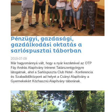
Pénzügyi, gazdasági,
gazdálkodási oktatás a
sarlóspusztai táborban
2019-07-09
Már hagyománnyá vált, hogy a nyár kezdetével az OTP
Fáy András Alapítvány trénerei Tatárszentgyörgyre
látogatnak, ahol a Sarlóspuszta Club Hotel - Konferencia
és Szabadidőközpont ad helyet a Csányi Alapítvány a
Gyermekekért Közhasznú Alapítvány táborának.