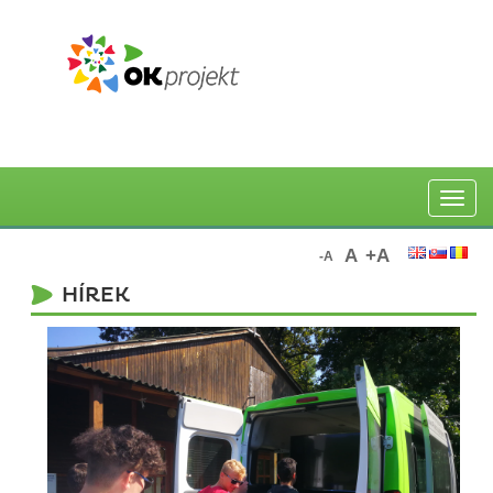
Toggle
naviga
A
+A
-A
HÍREK