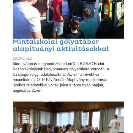
Mintaiskolai gólyatábor
alapítványi aktivitásokkal
2019-08-22
Idén nyáron is megrendezésre került a BGSzC Budai
Középiskolájának hagyományos gólyatábora Verőcén, a
Csattogó-völgyi üdülőházaknál. Az elmúlt évekhez
hasonlóan az OTP Fáy András Alapítvány munkatársai
játékos feladatokkal voltak jelen a tábor nyitó napján,
augusztus 21-én.