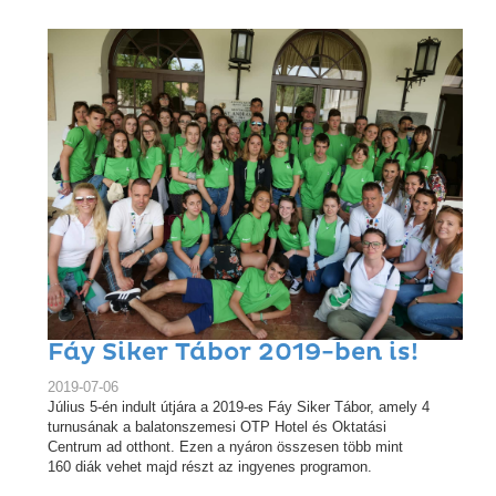
Fáy Siker Tábor 2019-ben is!
2019-07-06
Július 5-én indult útjára a 2019-es Fáy Siker Tábor, amely 4
turnusának a balatonszemesi OTP Hotel és Oktatási
Centrum ad otthont. Ezen a nyáron összesen több mint
160 diák vehet majd részt az ingyenes programon.