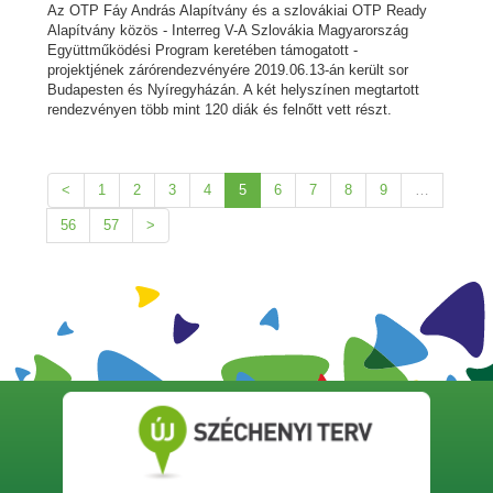
Az OTP Fáy András Alapítvány és a szlovákiai OTP Ready
Alapítvány közös - Interreg V-A Szlovákia Magyarország
Együttműködési Program keretében támogatott -
projektjének zárórendezvényére 2019.06.13-án került sor
Budapesten és Nyíregyházán. A két helyszínen megtartott
rendezvényen több mint 120 diák és felnőtt vett részt.
<
1
2
3
4
5
6
7
8
9
…
56
57
>