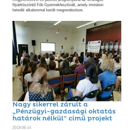
Nyárköszöntő Fóti Gyermekfesztivált, amely immáron
hetedik alkalommal került megrendezésre.
Nagy sikerrel zárult a
„Pénzügyi-gazdasági oktatás
határok nélkül” című projekt
2019-06-14