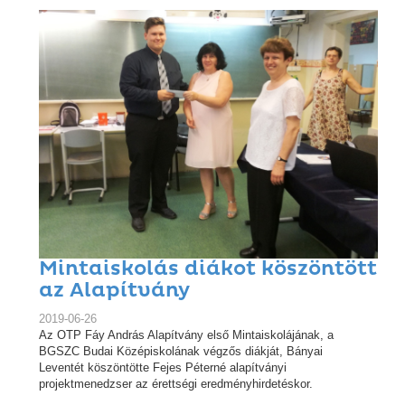
Mintaiskolás diákot köszöntött
az Alapítvány
2019-06-26
Az OTP Fáy András Alapítvány első Mintaiskolájának, a
BGSZC Budai Középiskolának végzős diákját, Bányai
Leventét köszöntötte Fejes Péterné alapítványi
projektmenedzser az érettségi eredményhirdetéskor.