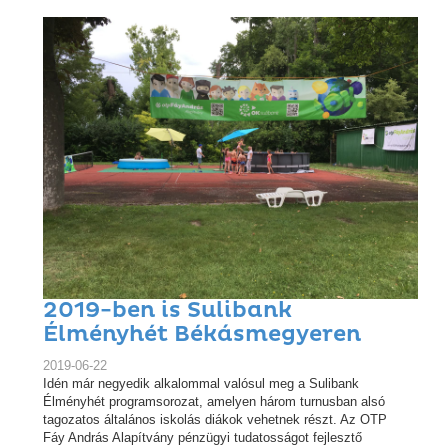
2019-ben is Sulibank
Élményhét Békásmegyeren
2019-06-22
Idén már negyedik alkalommal valósul meg a Sulibank
Élményhét programsorozat, amelyen három turnusban alsó
tagozatos általános iskolás diákok vehetnek részt. Az OTP
Fáy András Alapítvány pénzügyi tudatosságot fejlesztő