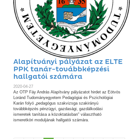
Alapítványi pályázat az ELTE
PPK tanár-továbbképzési
hallgatói számára
2020-04-27
Az OTP Fáy András Alapítvány pályázatot hirdet az Eötvös
Loránd Tudományegyetem Pedagógiai és Pszichológiai
Karán folyó „pedagógus szakvizsga szakirányú
továbbképzés pénzügyi, gazdasági, gazdálkodási
ismeretek tanítása a közoktatásban" választható
ismeretköri moduljának hallgatói számára.