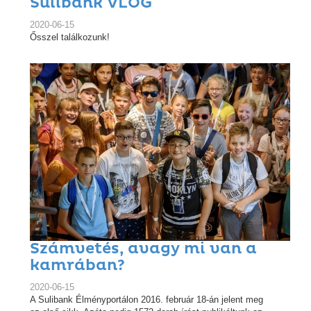
Sulibank VLOG
2020-06-15
Ősszel találkozunk!
Számvetés, avagy mi van a
kamrában?
2020-06-15
A Sulibank Élményportálon 2016. február 18-án jelent meg