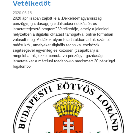
Vetélkedőt
2020-05-18
2020 áprilisában zajlott le a „Délkelet-magyarországi
pénzügyi, gazdasági, gazdálkodási edukációs és
ismeretterjesztő program" Vetélkedője, amely a jelenlegi
helyzetben a digitális oktatást támogatva, online formában
valósult meg. A diákok olyan feladatokban adtak számot
tudásukról, amelyeket digitális technikai eszközök
segítségével egyénileg és közösen (csapatban) is
megoldhattak, ezzel bemutatva pénzügyi, gazdasági
ismereteiket a márciusi roadshow-n megismert 20 pénzügyi
fogalomból.