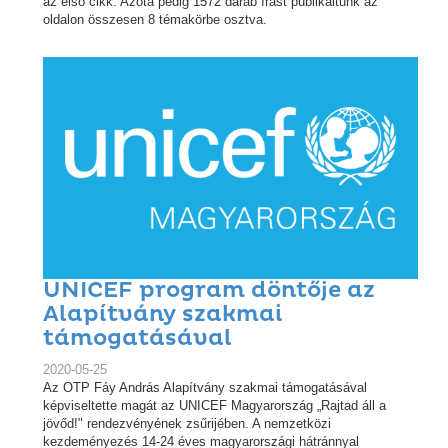
az első cikk. Azóta pedig 1572 darab írást publikáltunk az
oldalon összesen 8 témakörbe osztva.
UNICEF program döntője az
Alapítvány szakmai
támogatásával
2020-05-25
Az OTP Fáy András Alapítvány szakmai támogatásával
képviseltette magát az UNICEF Magyarország „Rajtad áll a
jövőd!" rendezvényének zsűrijében. A nemzetközi
kezdeményezés 14-24 éves magyarországi hátránnyal